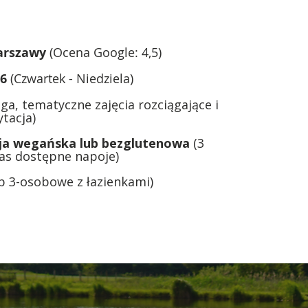
Warszawy
(Ocena Google: 4,5)
26
(Czwartek - Niedziela)
nga, tematyczne zajęcia rozciągające i
ytacja)
cja wegańska lub bezglutenowa
(3
czas dostępne napoje)
ub 3-osobowe z łazienkami)