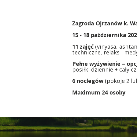
Zagroda Ojrzanów k. 
15 - 18 października 20
11 zajęć
(vinyasa, ashta
techniczne, relaks i med
Pełne wyżywienie – op
posiłki dziennie + cały 
6 noclegów
(pokoje 2 l
Maximum 24 osoby