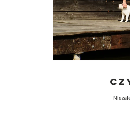
CZ
Niezale