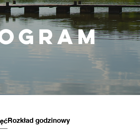
rogram
Rozkład godzinowy
jęć