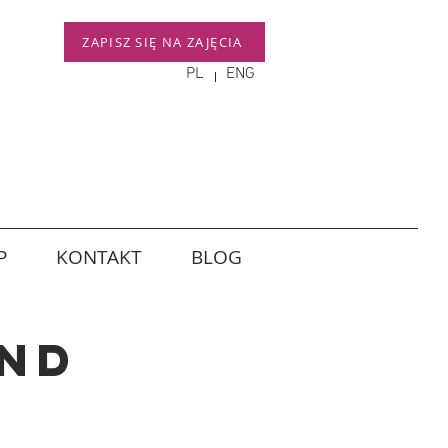
ZAPISZ SIĘ NA ZAJĘCIA
PL
ENG
P
KONTAKT
BLOG
end