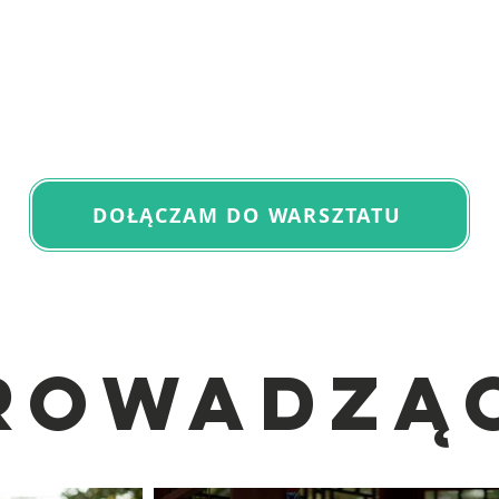
DOŁĄCZAM DO WARSZTATU
ROWADZĄ