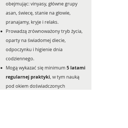
obejmując: vinyasy, główne grupy
doświadczenia chcę towarzyszyć ludziom 
w ich podróży ku spełnieniu, obfitości i 
asan, świecę, stanie na głowie,
radości życia.
pranajamy, kryje i relaks.
Prowadzą zrównoważony tryb życia,
oparty na świadomej diecie,
odpoczynku i higienie dnia
codziennego.
Mogą wykazać się minimum
5 latami
regularnej praktyki
, w tym nauką
pod okiem doświadczonych
nauczycieli.
Uczestniczyły w szkoleniach
renomowanych nauczycieli Ashtanga
i Hatha Jogi.