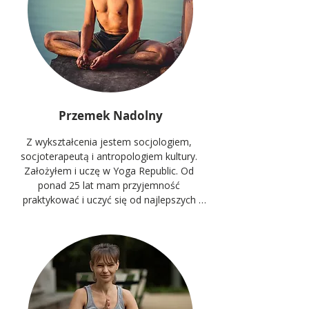
Przemek Nadolny
Z wykształcenia jestem socjologiem, 
socjoterapeutą i antropologiem kultury. 
Założyłem i uczę w Yoga Republic. Od 
ponad 25 lat mam przyjemność 
praktykować i uczyć się od najlepszych 
nauczycieli jogi z całego świata. W 2009 
rozpocząłem naukę z Sharath’em Jois w 
Mysore w Indiach. Od tego czasu wracam 
regularnie do Mysore gdzie spędziłem 
niemal dwa lata, ucząc się i praktykując 
pod okiem mojego nauczyciela. W 2012 
roku otrzymałem pierwszy poziom 