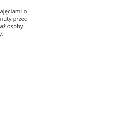
zajęciami o
inuty przed
waż osoby
y.