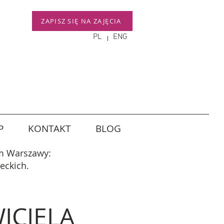
ZAPISZ SIĘ NA ZAJĘCIA
PL
ENG
P
KONTAKT
BLOG
um Warszawy:
eckich.
ICIELA