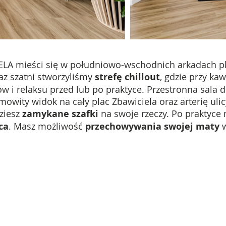
ELA mieści się w południowo-wschodnich arkadach p
az szatni stworzyliśmy
strefę chillout
, gdzie przy ka
w i relaksu przed lub po praktyce.
Przestronna sala do
amowity widok na cały plac Zbawiciela oraz arterię ul
ziesz
zamykane szafki
na swoje rzeczy. Po praktyce 
ca
.
Masz możliwość
przechowywania swojej maty
w