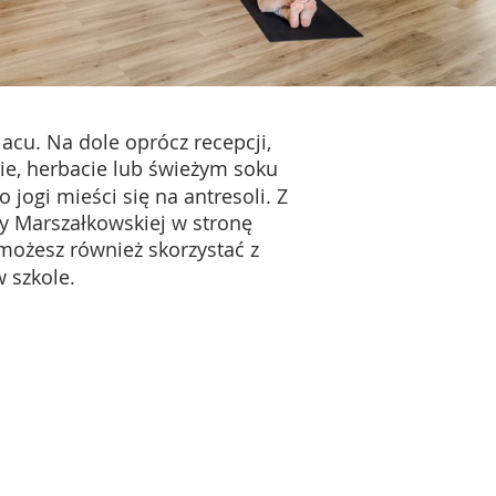
lacu.
Na dole oprócz recepcji,
wie, herbacie lub świeżym soku
 jogi mieści się na antresoli. Z
icy Marszałkowskiej w stronę
możesz również skorzystać z
 szkole.