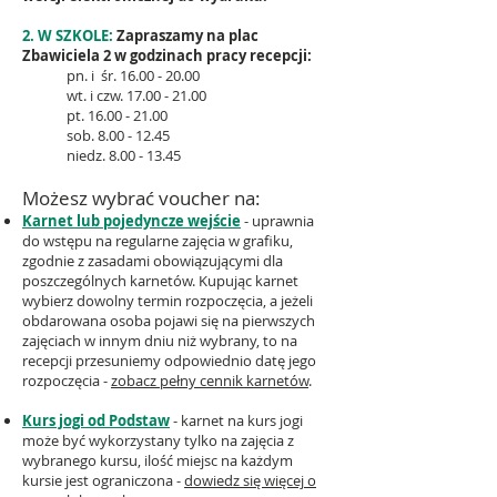
2.
W SZKOLE:
Zapraszamy na plac
Zbawiciela 2
w godzinach pracy recepcji:
pn. i śr.
16.00 - 20.00
wt. i czw.
17.00 - 21.00
pt.
16.00 - 21.00
sob.
8.00 - 12.45
niedz.
8.00 - 13.45
Możesz wybrać voucher na:
Karnet lub pojedyncze wejście
- uprawnia
do wstępu na regularne zajęcia w grafiku,
zgodnie z zasadami obowiązującymi dla
poszczególnych karnetów. Kupując karnet
wybierz dowolny termin rozpoczęcia, a jeżeli
obdarowana osoba pojawi się na pierwszych
zajęciach w innym dniu niż wybrany, to na
recepcji przesuniemy odpowiednio datę jego
rozpoczęcia -
zobacz pełny cennik karnetów
.
Kurs jogi od Podstaw
- karnet na kurs jogi
może być wykorzystany tylko na zajęcia z
wybranego kursu, ilość miejsc na każdym
kursie jest ograniczona -
dowiedz się więcej o