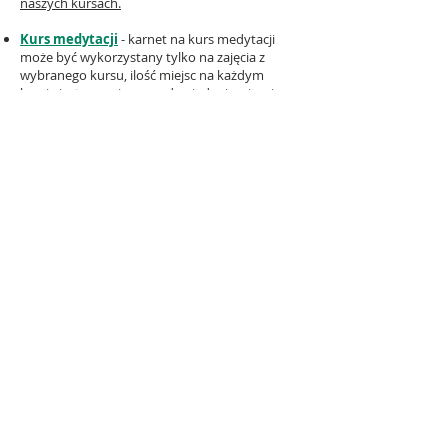
naszych kursach.
Kurs medytacji
- karnet na kurs medytacji
może być wykorzystany tylko na zajęcia z
wybranego kursu, ilość miejsc na każdym
kursie jest ograniczona -
dowiedz się więcej o
kursach medytacji.
Na wybraną kwotę
- osoba obdarowana,
może wykorzystać kwotę na karnety lub
produkty z naszego
jogowego sklepu
- kwota
będzie załadowana do portfela przy profilu
osoby obdarowanej, także nawet jeżeli zgubisz
voucher - prezent nie przepadnie.
Karnety są imienne, dlatego aby dokonać
zakupu musisz zarejestrować osobę, którą
chcesz obdarować. Podaj jej dane osobowe,
ale by sprawić jej niespodziankę, użyj
swojego adresu email, a gdy obdarowana
osoba pojawi się w szkole, zmieni adres na
własny.
Oferta jest bezzwrotna, a zakup karnetów jest
jednoznaczny z akceptacją Regulaminu szkoły.