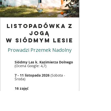
LISTOPADÓWKA z
jogą
w Siódmym lesie
Prowadzi Przemek Nadolny
Siódmy Las k. Kazimierza Dolnego
(Ocena Google: 4,7)
7 - 11 listopada 2026
(Sobota -
Środa)
16 zajęć
Pełne wyżywienie wegetariańskie
– opcja wegańska lub
bezglutenowa
(3 posiłki dziennie +
cały czas dostępne napoje)