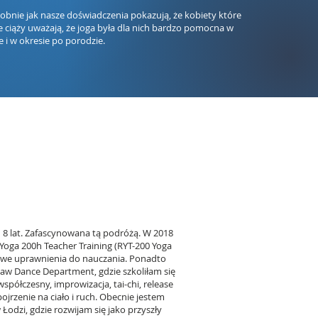
nie jak nasze doświadczenia pokazują, że kobiety które
e ciąży uważają, że joga była dla nich bardzo pomocna w
e i w okresie po porodzie.
 8 lat. Zafascynowana tą podróżą. W 2018
oga 200h Teacher Training (RYT-200 Yoga
owe uprawnienia do nauczania. Ponadto
w Dance Department, gdzie szkoliłam się
współczesny, improwizacja, tai-chi, release
jrzenie na ciało i ruch. Obecnie jestem
odzi, gdzie rozwijam się jako przyszły