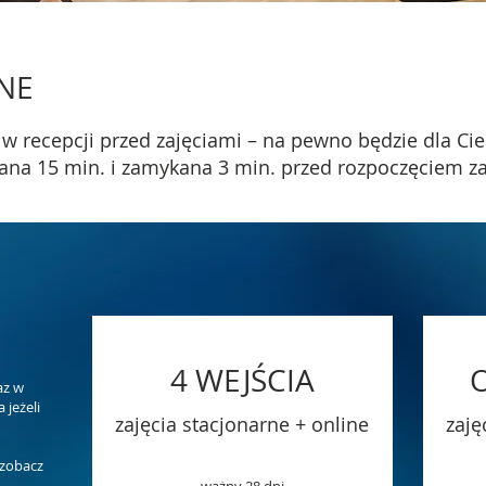
NE
w recepcji przed zajęciami – na pewno będzie dla Cieb
rana 15 min. i zamykana 3 min. przed rozpoczęciem za
4 WEJŚCIA
az w
 jeżeli
zajęcia stacjonarne + online
zaję
 zobacz