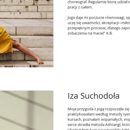
choreograf. Regularnie biorę udział 
pracy z ciałem.
Joga daje mi poczucie równowagi, sp
uczę się uważności, akceptacji i mił
przepięknym procesie, dlatego zapr
zobaczenia na macie!" K.B.
Iza Suchodoła
Moja przygoda z jogą rozpoczęła się
praktykowałam według metody Iyeng
kursach, poznałam wspaniałych, inspi
serce skradła metoda Ashtangi, któr
Ukończyłam kurs nauczycielski Ashta