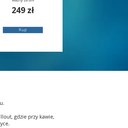
ważny 28 dni
24
9 zł
Kup
u.
lout, gdzie przy kawie,
yce.