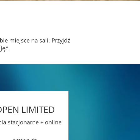
ie miejsce na sali. Przyjdź
jęć.
OPEN
LIMITED
cia stacjonarne + online