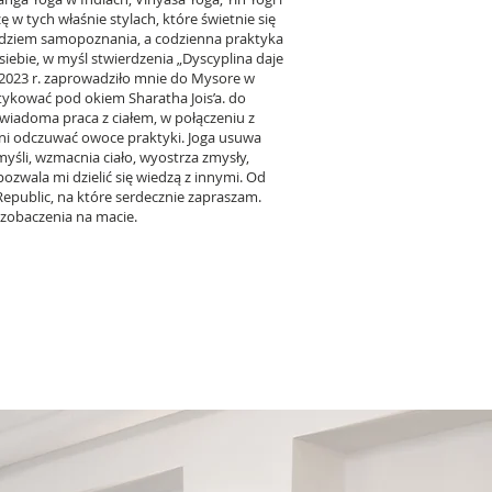
ę w tych właśnie stylach, które świetnie się
zędziem samopoznania, a codzienna praktyka
siebie, w myśl stwierdzenia „Dyscyplina daje
2023 r. zaprowadziło mnie do Mysore w
tykować pod okiem Sharatha Jois’a. do
Świadoma praca z ciałem, w połączeniu z
ni odczuwać owoce praktyki. Joga usuwa
myśli, wzmacnia ciało, wyostrza zmysły,
ozwala mi dzielić się wiedzą z innymi. Od
epublic, na które serdecznie zapraszam.
 zobaczenia na macie.