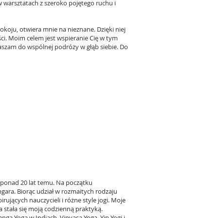
w warsztatach z szeroko pojętego ruchu i
okoju, otwiera mnie na nieznane. Dzięki niej
ości. Moim celem jest wspieranie Cię w tym
aszam do wspólnej podróży w głąb siebie. Do
 ponad 20 lat temu. Na początku
ara. Biorąc udział w rozmaitych rodzaju
rujących nauczycieli i różne style jogi. Moje
a stała się moją codzienną praktyką.
nga Yoga w Indiach, Vinyasa Yoga, Yin Yogi i