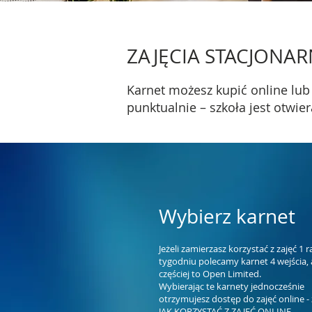
ZAJĘCIA STACJONAR
Karnet możesz kupić online lub 
punktualnie – szkoła jest otwie
Wybierz karnet
Jeżeli zamierzasz k
orzystać z zajęć 1 r
tygodniu polecamy karnet 4 wejścia, a
częściej to Open Limited.
Wybierając te karnety jednocz
eśnie
otrzymujesz
dostęp do zajęć online -
JAK KORZYSTAĆ Z ZAJĘĆ ONLINE
.