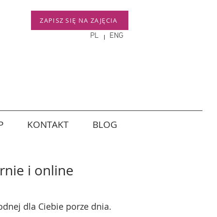
ZAPISZ SIĘ NA ZAJĘCIA
PL
ENG
P
KONTAKT
BLOG
nie i online
dnej dla Ciebie porze dnia.