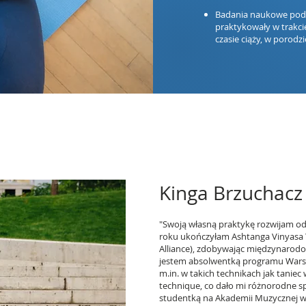
Badania naukowe podob
praktykowały w trakci
czasie ciąży, w porodzi
Kinga Brzuchacz
"Swoją własną praktykę rozwijam od
roku ukończyłam Ashtanga Vinyasa Y
Alliance), zdobywając międzynarod
jestem absolwentką programu Warsa
m.in. w takich technikach jak taniec 
technique, co dało mi różnorodne spo
studentką na Akademii Muzycznej w Ł