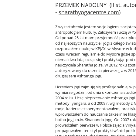
PRZEMEK NADOLNY
(II st. aut
-
sharathyogacentre.com
)
Z wykształcenia jestem socjologiem, socjoter
antropologiem kultury. Założyłem i uczę w Yo
Od ponad 25 lat mam przyjemność praktykow
od najlepszych nauczycieli jogi z całego świa
rozpocząłem naukę w KPJAYI w Mysore w Ind
czasu wracam regularnie do Mysore gdzie sp
niemal dwa lata, ucząc się i praktykując po
nauczyciela Sharatha Jois’a. W 2012 roku zos
autoryzowany do uczenia pierwszej, a w 201
drugiej serii Ashtanga jogi.
Uczeniem jogi zajmuję się profesjonalnie, w 
wymiarze godzin, od dnia ukończenia studi
2004 roku. Uczę nieprzerwanie Ashtanga jogi
metody Iyengara, a od 2009 r. wg metody z 
mojej karierze eksperymentowałem, praktyk
wprowadzałem do nauczania także inne kla
hatha-jogi, m.in. Sivananda jogę. Od 2007 ro
prowadziłem pierwsze w Polsce zajęcia Vinya
propagowałem ten styl praktyki wśród polsk