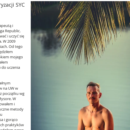
oryzacji SYC
apeutą i
ga Republic.
ać i uczyć się
ta. W 2009
iach. Od tego
ędziłem
d okiem mojego
tałem
5 do uczenia
pełnym
ów na UW w
 z początku wg
Mysore. W
owałem i
syczne metody
ku
sa i gorąco
ich praktyków