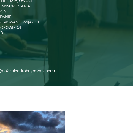
A, HERBATA, OWOCE
0: MYSORE / SERIA
ONA
ADANIE
DSUMOWANIE WYJAZDU,
 ODPOWIEDZI
AD
ny (może ulec drobnym zmianom).