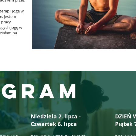
wadziłem przez
terapii jogą w
ie. Jestem
m pracy
jących jogę w
działam na
ogram
Niedziela 2. lipca -
DZIEŃ 
Czwartek 6. lipca
Piątek 7