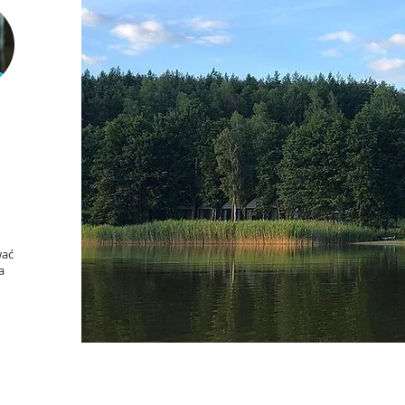
wać
a