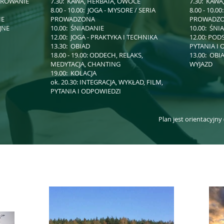
TEROWANIE
7.30: KAWA, HERBATA, OWOCE
7.30: KAW
8.00 - 10.00: JOGA - MYSORE / SERIA
8.00 - 10.0
IE
PROWADZONA
PROWADZ
JNE
10.00: ŚNIADANIE
10.00: ŚNI
12.00: JOGA - PRAKTYKA I TECHNIKA
12.00: PO
13.30: OBIAD
PYTANIA I
18.00 - 19.00: ODDECH, RELAKS,
13.00: OBI
MEDYTACJA, CHANTING
WYJAZD
19.00: KOLACJA
ok. 20.30: INTEGRACJA, WYKŁAD, FILM,
PYTANIA I ODPOWIEDZI
Plan jest orientacyj