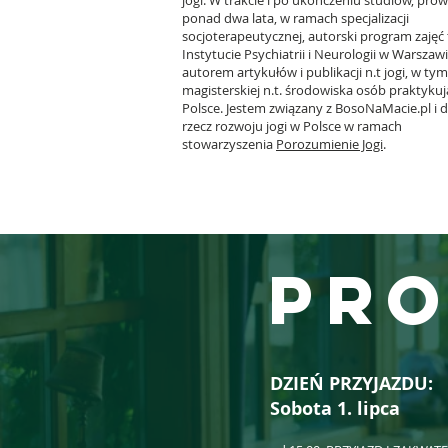
jogi. W trakcie i po ukończeniu studiów, pro
ponad dwa lata, w ramach specjalizacji
socjoterapeutycznej, autorski program zajęć 
Instytucie Psychiatrii i Neurologii w Warszaw
autorem artykułów i publikacji n.t jogi, w ty
magisterskiej n.t. środowiska osób praktyku
Polsce. Jestem związany z BosoNaMacie.pl i 
rzecz rozwoju jogi w Polsce w ramach
stowarzyszenia
Porozumienie Jogi
.
pr
DZIEŃ PRZYJAZDU:
Sobota 1. lipca