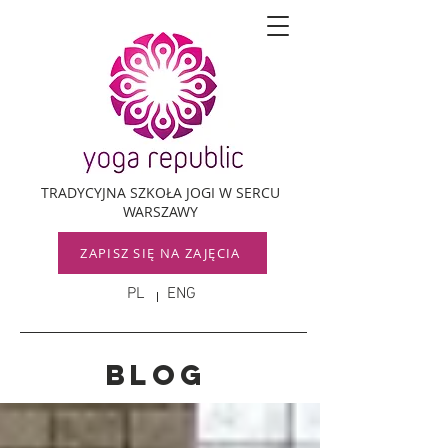
TRADYCYJNA SZKOŁA JOGI W SERCU
WARSZAWY
ZAPISZ SIĘ NA ZAJĘCIA
PL
ENG
Blog