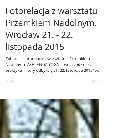
Yoga Republic
30 lis 2015
Fotorelacja z warsztatu z
Przemkiem Nadolnym,
Wrocław 21. - 22.
listopada 2015
Zobaczcie fotorelację z warsztatu z Przemkiem
Nadolnym "ASHTANGA YOGA - Twoja codzienna
praktyka", który odbył się 21.-22. listopada 2015" w
Abhaya Studio Yogi we Wrocławiu. Zdjęcia zrobiła
Aleksandra Flak. Abhaya Studio to fantastyczni ludzie
i piękne miejsce z klimatem. Mieści się w
odrestaurowanej manufakturze w samym centrum
Wrocławia. Fot. Ola Flak Prowadzona medytacja przed
rozpoczęciem praktyki pierwszej serii. Fot. Ola Flak
Mantra otwierająca rozwibrowała nie tylko