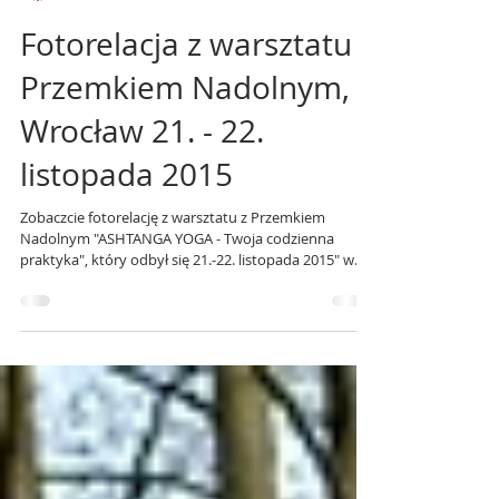
Yoga Republic
30 lis 2015
Fotorelacja z warsztatu z
Przemkiem Nadolnym,
Wrocław 21. - 22.
listopada 2015
Zobaczcie fotorelację z warsztatu z Przemkiem
Nadolnym "ASHTANGA YOGA - Twoja codzienna
praktyka", który odbył się 21.-22. listopada 2015" w
Abhaya Studio Yogi we Wrocławiu. Zdjęcia zrobiła
Aleksandra Flak. Abhaya Studio to fantastyczni ludzie
i piękne miejsce z klimatem. Mieści się w
odrestaurowanej manufakturze w samym centrum
Wrocławia. Fot. Ola Flak Prowadzona medytacja przed
rozpoczęciem praktyki pierwszej serii. Fot. Ola Flak
Mantra otwierająca rozwibrowała nie tylko