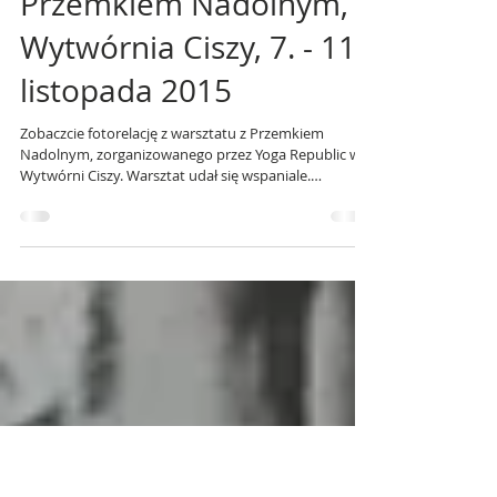
Yoga Republic
25 lis 2015
Fotorelacja z warsztatu z
Przemkiem Nadolnym,
Wytwórnia Ciszy, 7. - 11.
listopada 2015
Zobaczcie fotorelację z warsztatu z Przemkiem
Nadolnym, zorganizowanego przez Yoga Republic w
Wytwórni Ciszy. Warsztat udał się wspaniale.
Dziękujemy wszystkim uczestnikom za znakomitą
atmosferę! Warsztat "NAŁADUJ BATERIĘ NA ZIMĘ z
Ashtanga Jogą" poświęcony był ashtanga jodze
według metody uczonej w KPJAYI w Mysore, kolebce
Ashtanga jogi na świecie. Serdecznie zapraszamy na
kolejne warsztaty oraz wyjazdy z jogą organizowane
przez Yoga Republic!